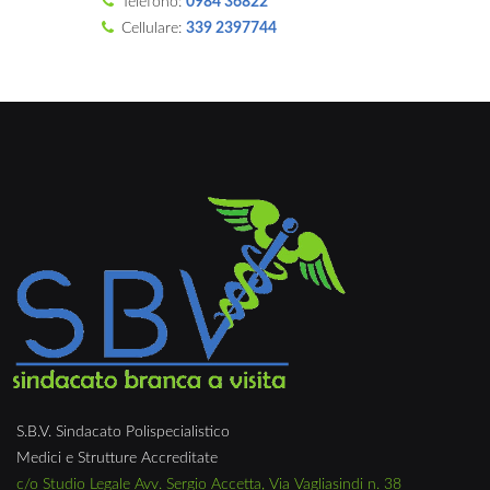
Telefono:
0984 36822
Cellulare:
339 2397744
S.B.V. Sindacato Polispecialistico
Medici e Strutture Accreditate
c/o Studio Legale Avv. Sergio Accetta, Via Vagliasindi n. 38