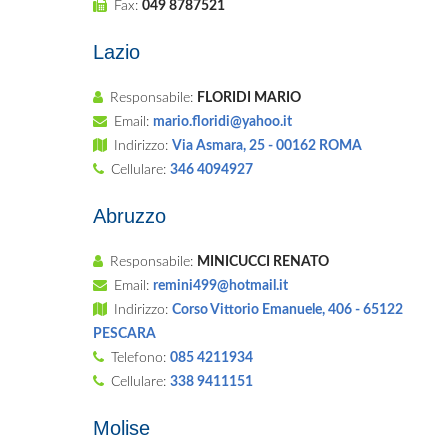
Fax:
049 8787521
Lazio
Responsabile:
FLORIDI MARIO
Email:
mario.floridi@yahoo.it
Indirizzo:
Via Asmara, 25 - 00162 ROMA
Cellulare:
346 4094927
Abruzzo
Responsabile:
MINICUCCI RENATO
Email:
remini499@hotmail.it
Indirizzo:
Corso Vittorio Emanuele, 406 - 65122
PESCARA
Telefono:
085 4211934
Cellulare:
338 9411151
Molise