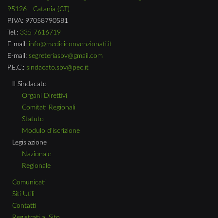
95126 - Catania (CT)
P.IVA: 97058790581
Tel.:
335 7616719
E-mail:
info@mediciconvenzionati.it
E-mail:
segreteriasbv@gmail.com
P.E.C.:
sindacato.sbv@pec.it
Il Sindacato
Organi Direttivi
Comitati Regionali
Statuto
Modulo d'iscrizione
Legislazione
Nazionale
Regionale
Comunicati
Siti Utili
Contatti
Registrati al Sito